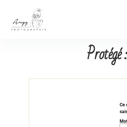
Protégé 
Ce 
sai
Mot