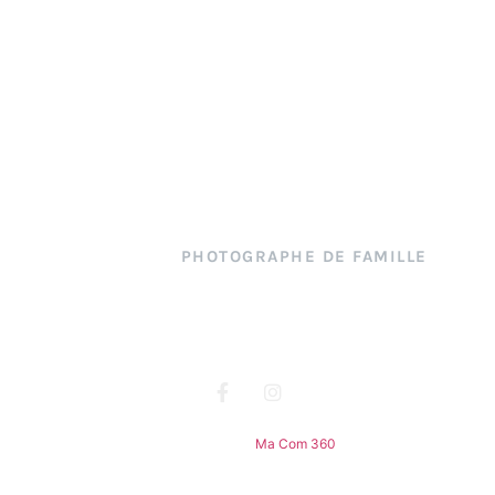
Angy
PHOTOGRAPHE DE FAMILLE
ortfolio
Blog
FAQ
Mentions légales
CGV
Site réalisé par
Ma Com 360