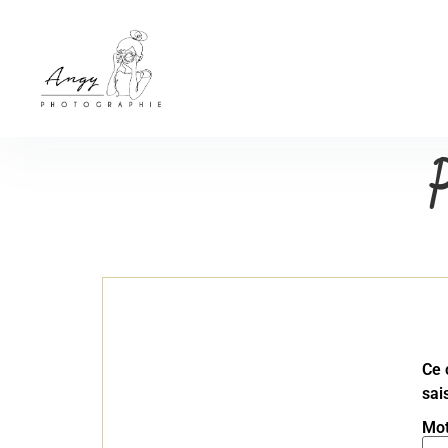
P
Ce 
sai
Mot