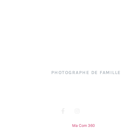
Angy
PHOTOGRAPHE DE FAMILLE
ortfolio
Blog
FAQ
Mentions légales
CGV
Site réalisé par
Ma Com 360