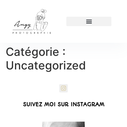
Catégorie :
Uncategorized
SUIVEZ MOI SUR INSTAGRAM